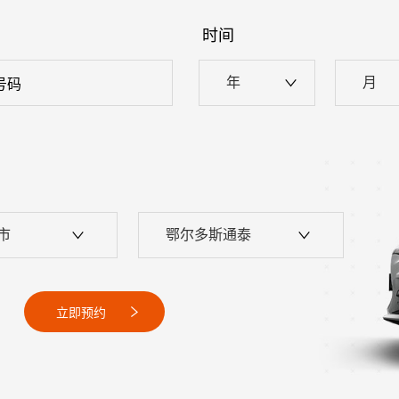
时间
年
月
市
鄂尔多斯通泰